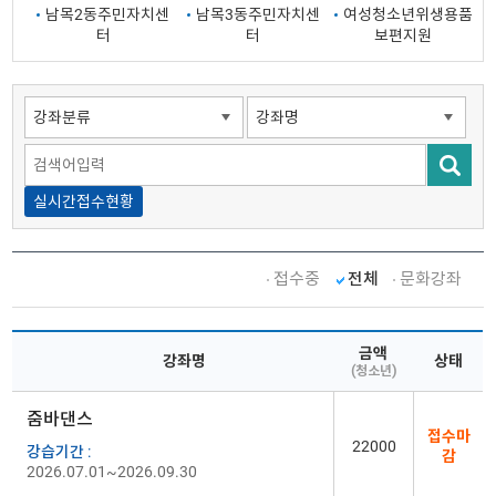
남목2동주민자치센
남목3동주민자치센
여성청소년위생용품
터
터
보편지원
실시간접수현황
접수중
전체
문화강좌
금액
강좌명
상태
(청소년)
줌바댄스
접수마
22000
강습기간 :
감
2026.07.01~2026.09.30