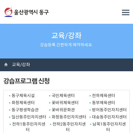
교육/강좌
강습등록 간편하게 예약하세요.
교육/강좌
강습프로그램 신청
동구체육시설
국민체육센터
전하체육센터
화정체육센터
꽃바위체육센터
동부체육센터
동구평생학습관
꽃바위문화관
방어동주민자치센터
일산동주민자치센터
화정동주민자치센터
대송동주민자치센터
전하1동주민자치센
전하2동주민자치센
남목1동주민자치센
터
터
터