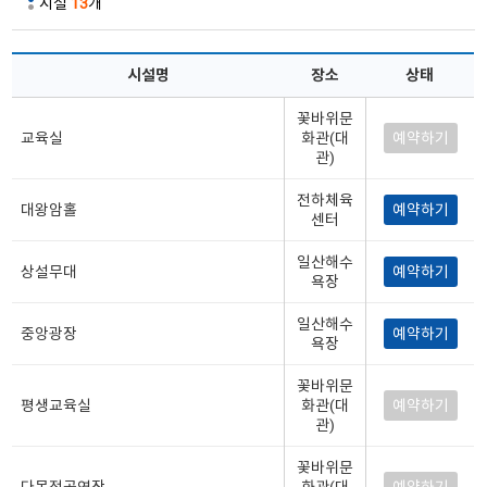
시설
13
개
시설명
장소
상태
꽃바위문
교육실
화관(대
예약하기
관)
전하체육
대왕암홀
예약하기
센터
일산해수
상설무대
예약하기
욕장
일산해수
중앙광장
예약하기
욕장
꽃바위문
평생교육실
화관(대
예약하기
관)
꽃바위문