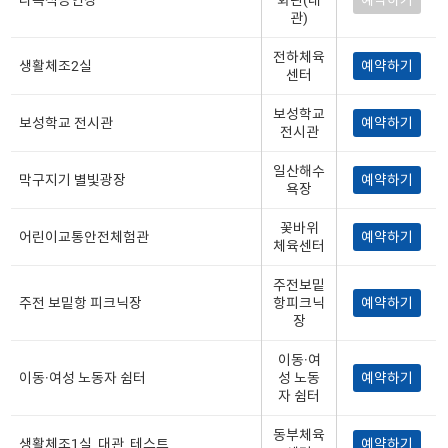
다목적공연장
화관(대
예약하기
관)
전하체육
생활체조2실
예약하기
센터
보성학교
보성학교 전시관
예약하기
전시관
일산해수
막구지기 별빛광장
예약하기
욕장
꽃바위
어린이교통안전체험관
예약하기
체육센터
주전보밑
주전 보밑항 피크닉장
항피크닉
예약하기
장
이동·여
이동·여성 노동자 쉼터
성 노동
예약하기
자 쉼터
동부체육
생활체조1실_대관_테스트
예약하기