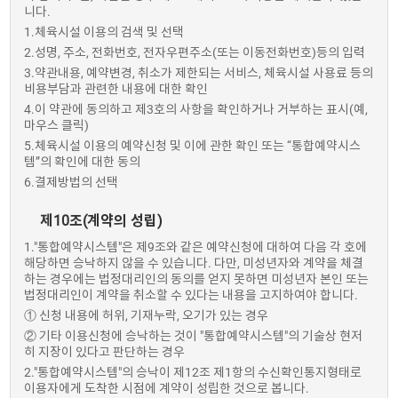
니다.
1.체육시설 이용의 검색 및 선택
2.성명, 주소, 전화번호, 전자우편주소(또는 이동전화번호)등의 입력
3.약관내용, 예약변경, 취소가 제한되는 서비스, 체육시설 사용료 등의
비용부담과 관련한 내용에 대한 확인
4.이 약관에 동의하고 제3호의 사항을 확인하거나 거부하는 표시(예,
마우스 클릭)
5.체육시설 이용의 예약신청 및 이에 관한 확인 또는 “통합예약시스
템”의 확인에 대한 동의
6.결제방법의 선택
제10조(계약의 성립)
1."통합예약시스템"은 제9조와 같은 예약신청에 대하여 다음 각 호에
해당하면 승낙하지 않을 수 있습니다. 다만, 미성년자와 계약을 체결
하는 경우에는 법정대리인의 동의를 얻지 못하면 미성년자 본인 또는
법정대리인이 계약을 취소할 수 있다는 내용을 고지하여야 합니다.
① 신청 내용에 허위, 기재누락, 오기가 있는 경우
② 기타 이용신청에 승낙하는 것이 "통합예약시스템"의 기술상 현저
히 지장이 있다고 판단하는 경우
2."통합예약시스템"의 승낙이 제12조 제1항의 수신확인통지형태로
이용자에게 도착한 시점에 계약이 성립한 것으로 봅니다.