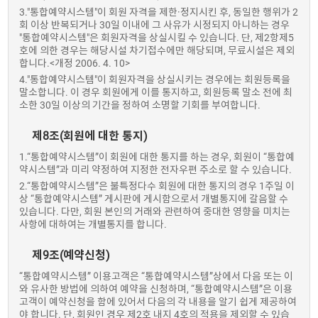
3."통합예약시스템"이 회원 자격을 제한·정지시킨 후, 동일한 행위가 2
회 이상 반복되거나 30일 이내에 그 사유가 시정되지 아니하는 경우
"통합예약시스템"은 회원자격을 상실시킬 수 있습니다. 단, 제2항제5
호에 의한 경우는 해당시설 차기접수에만 해당되며, 무료시설은 제외
합니다.<개정 2006. 4. 10>
4."통합예약시스템"이 회원자격을 상실시키는 경우에는 회원등록을
말소합니다. 이 경우 회원에게 이를 통지하고, 회원등록 말소 전에 최
소한 30일 이상의 기간을 정하여 소명할 기회를 부여합니다.
제8조(회원에 대한 통지)
1.“통합예약시스템”이 회원에 대한 통지를 하는 경우, 회원이 “통합예
약시스템”과 미리 약정하여 지정한 전자우편 주소로 할 수 있습니다.
2.“통합예약시스템”은 불특정다수 회원에 대한 통지의 경우 1주일 이
상 “통합예약시스템” 게시판에 게시함으로서 개별통지에 갈음할 수
있습니다. 다만, 회원 본인의 거래와 관련하여 중대한 영향을 미치는
사항에 대하여는 개별통지를 합니다.
제9조(예약신청)
“통합예약시스템” 이용고객은 “통합예약시스템”상에서 다음 또는 이
와 유사한 방법에 의하여 예약을 신청하며, “통합예약시스템”은 이용
고객이 예약신청을 함에 있어서 다음의 각 내용을 알기 쉽게 제공하여
야 합니다. 단, 회원인 경우 제2호 내지 4호의 적용을 제외할 수 있습