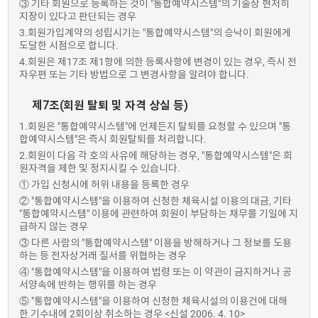
③ 기타 회원으로 등록하는 것이 "통합예약시스템"의 기술상 현저히
지장이 있다고 판단되는 경우
3.회원가입계약의 성립시기는 "통합예약시스템"의 승낙이 회원에게
도달한 시점으로 합니다.
4.회원은 제17조 제1항에 의한 등록사항에 변경이 있는 경우, 즉시 전
자우편 또는 기타 방법으로 그 변경사항을 알려야 합니다.
제7조(회원 탈퇴 및 자격 상실 등)
1.회원은 "통합예약시스템"에 언제든지 탈퇴를 요청할 수 있으며 "통
합예약시스템"은 즉시 회원탈퇴를 처리합니다.
2.회원이 다음 각 호의 사유에 해당하는 경우, "통합예약시스템"은 회
원자격을 제한 및 정지시킬 수 있습니다.
① 가입 신청시에 허위 내용을 등록한 경우
② "통합예약시스템"을 이용하여 신청한 체육시설 이용의 대금, 기타
"통합예약시스템" 이용에 관련하여 회원이 부담하는 채무를 기일에 지
급하지 않는 경우
③ 다른 사람의 "통합예약시스템" 이용을 방해하거나 그 정보를 도용
하는 등 전자상거래 질서를 위협하는 경우
④ "통합예약시스템"을 이용하여 법령 또는 이 약관이 금지하거나 공
서양속에 반하는 행위를 하는 경우
⑤ "통합예약시스템"을 이용하여 신청한 체육시설의 이용건에 대해
한 기수내에 2회이상 취소하는 경우 <신설 2006. 4. 10>