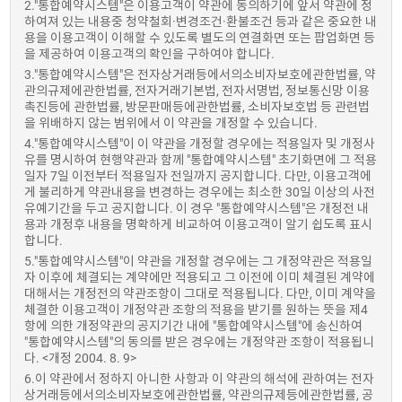
2."통합예약시스템"은 이용고객이 약관에 동의하기에 앞서 약관에 정
하여져 있는 내용중 청약철회·변경조건·환불조건 등과 같은 중요한 내
용을 이용고객이 이해할 수 있도록 별도의 연결화면 또는 팝업화면 등
을 제공하여 이용고객의 확인을 구하여야 합니다.
3."통합예약시스템"은 전자상거래등에서의소비자보호에관한법률, 약
관의규제에관한법률, 전자거래기본법, 전자서명법, 정보통신망 이용
촉진등에 관한법률, 방문판매등에관한법률, 소비자보호법 등 관련법
을 위배하지 않는 범위에서 이 약관을 개정할 수 있습니다.
4."통합예약시스템"이 이 약관을 개정할 경우에는 적용일자 및 개정사
유를 명시하여 현행약관과 함께 "통합예약시스템" 초기화면에 그 적용
일자 7일 이전부터 적용일자 전일까지 공지합니다. 다만, 이용고객에
게 불리하게 약관내용을 변경하는 경우에는 최소한 30일 이상의 사전
유예기간을 두고 공지합니다. 이 경우 "통합예약시스템"은 개정전 내
용과 개정후 내용을 명확하게 비교하여 이용고객이 알기 쉽도록 표시
합니다.
5."통합예약시스템"이 약관을 개정할 경우에는 그 개정약관은 적용일
자 이후에 체결되는 계약에만 적용되고 그 이전에 이미 체결된 계약에
대해서는 개정전의 약관조항이 그대로 적용됩니다. 다만, 이미 계약을
체결한 이용고객이 개정약관 조항의 적용을 받기를 원하는 뜻을 제4
항에 의한 개정약관의 공지기간 내에 "통합예약시스템"에 송신하여
"통합예약시스템"의 동의를 받은 경우에는 개정약관 조항이 적용됩니
다. <개정 2004. 8. 9>
6.이 약관에서 정하지 아니한 사항과 이 약관의 해석에 관하여는 전자
상거래등에서의소비자보호에관한법률, 약관의규제등에관한법률, 공