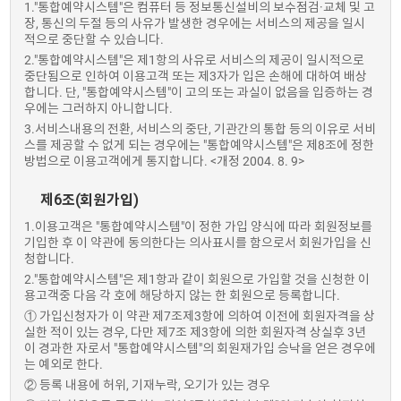
1."통합예약시스템"은 컴퓨터 등 정보통신설비의 보수점검·교체 및 고
장, 통신의 두절 등의 사유가 발생한 경우에는 서비스의 제공을 일시
적으로 중단할 수 있습니다.
2."통합예약시스템"은 제1항의 사유로 서비스의 제공이 일시적으로
중단됨으로 인하여 이용고객 또는 제3자가 입은 손해에 대하여 배상
합니다. 단, "통합예약시스템"이 고의 또는 과실이 없음을 입증하는 경
우에는 그러하지 아니합니다.
3.서비스내용의 전환, 서비스의 중단, 기관간의 통합 등의 이유로 서비
스를 제공할 수 없게 되는 경우에는 "통합예약시스템"은 제8조에 정한
방법으로 이용고객에게 통지합니다. <개정 2004. 8. 9>
제6조(회원가입)
1.이용고객은 "통합예약시스템"이 정한 가입 양식에 따라 회원정보를
기입한 후 이 약관에 동의한다는 의사표시를 함으로서 회원가입을 신
청합니다.
2."통합예약시스템"은 제1항과 같이 회원으로 가입할 것을 신청한 이
용고객중 다음 각 호에 해당하지 않는 한 회원으로 등록합니다.
① 가입신청자가 이 약관 제7조제3항에 의하여 이전에 회원자격을 상
실한 적이 있는 경우, 다만 제7조 제3항에 의한 회원자격 상실후 3년
이 경과한 자로서 "통합예약시스템"의 회원재가입 승낙을 얻은 경우에
는 예외로 한다.
② 등록 내용에 허위, 기재누락, 오기가 있는 경우