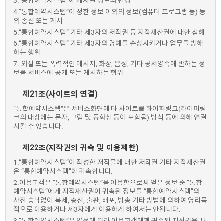
3.“통합예약시스템”에 게시된 정보의 변경
4.“통합예약시스템”이 정한 정보 이외의 정보(컴퓨터 프로그램 등) 등
의 송신 또는 게시
5.“통합예약시스템” 기타 제3자의 저작권 등 지적재산권에 대한 침해
6.“통합예약시스템” 기타 제3자의 명예를 손상시키거나 업무를 방해
하는 행위
7. 외설 또는 폭력적인 메시지, 화상, 음성, 기타 공서양속에 반하는 정
보를 서비스에 공개 또는 게시하는 행위
제21조(사이트의 연결)
“통합예약시스템”은 서비스화면에 타 사이트를 하이퍼링크(하이퍼링
크의 대상에는 문자, 그림 및 동화상 등이 포함됨) 방식 등에 의해 연결
시킬 수 있습니다.
제22조(저작권의 귀속 및 이용제한)
1.“통합예약시스템”이 작성한 저작물에 대한 저작권 기타 지적재산권
은 “통합예약시스템”에 귀속합니다.
2.이용고객은 “통합예약시스템”을 이용함으로써 얻은 정보 중 “통합
예약시스템”에게 지적재산권이 귀속된 정보를 “통합예약시스템”의
사전 승낙없이 복제, 송신, 출판, 배포, 방송 기타 방법에 의하여 영리목
적으로 이용하거나 제3자에게 이용하게 하여서는 안됩니다.
3.“통합예약시스템”은 약정에 따라 이용고객에게 귀속된 저작권을 사