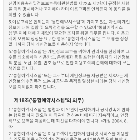
신망이용촉진및정보보호등에관한법률 제22조 제2항이 규정한 사항
을 미리 명시하거나 고지해야 하며 이용고객은 언제든지 이 동의를 철
회할 수 있습니다.
5.이용고객은 언제든지 "통합예약시스템"이 가지고 있는 자신의 개인
정보에 대해 열람 및 오류정정을 요구할 수 있으며 "통합예약시스
템"은 이에 대해 지체없이 필요한 조치를 취할 의무를 집니다. 이용고
객이 오류의 정정을 요구한 경우 "통합예약시스템"은 그 오류를 정정
할 때까지 당해 개인정보를 이용하지 않습니다.
6."통합예약시스템"은 개인정보 보호를 위하여 관리자를 한정하여 그
수를 최소화하며 신용카드, 은행계좌 등을 포함한 이용자의 개인정보
의 분실, 도난, 유출, 변조 등으로 인한 이용고객의 손해에 대하여 모든
책임을 집니다.
7."통합예약시스템" 또는 그로부터 개인정보를 제공받은 제3자는 개
인정보의 수집목적 또는 제공받은 목적을 달성한 때에는 당해 개인정
보를 지체없이 파기합니다.
제18조("통합예약시스템"의 의무)
1."통합예약시스템"은 법령과 이 약관이 금지하거나 공서양속에 반하
는 행위를 하지 않으며 이 약관이 정하는 바에 따라 지속적이고, 안정
적으로 용역을 제공하는데 최선을 다하여야 합니다. <개정 2004. 8.
9>
2."통합예약시스템"은 이용고객이 안전하게 인터넷 서비스를 이용할
수 있도록 이용고객의 개인정보(신용정보 포함)보호를 위한 보안 시