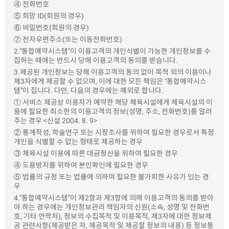
④ 전화번호
⑤ 희망 ID(회원의 경우)
⑥ 비밀번호(회원의 경우)
⑦ 전자우편주소(또는 이동전화번호)
2."통합예약시스템"이 이용고객의 개인식별이 가능한 개인정보를 수
집하는 때에는 반드시 당해 이용고객의 동의를 받습니다.
3.제공된 개인정보는 당해 이용고객의 동의 없이 목적 외의 이용이나
제3자에게 제공할 수 없으며, 이에 대한 모든 책임은 "통합예약시스
템"이 집니다. 다만, 다음의 경우에는 예외로 합니다.
① 서비스 제공상 이용자가 예약한 해당 체육시설에게 체육시설의 이
용에 필요한 최소한의 이용고객의 정보(성명, 주소, 전화번호)를 알려
주는 경우 <신설 2004. 8. 9>
② 통계작성, 학술연구 또는 시장조사를 위하여 필요한 경우로서 특정
개인을 식별할 수 없는 형태로 제공하는 경우
③ 체육시설 이용에 따른 대금정산을 위하여 필요한 경우
④ 도용방지를 위하여 본인확인에 필요한 경우
⑤ 법률의 규정 또는 법률에 의하여 필요한 불가피한 사유가 있는 경
우
4."통합예약시스템"이 제2항과 제3항에 의해 이용고객의 동의를 받아
야 하는 경우에는 개인정보관리 책임자의 신원(소속, 성명 및 전화번
호, 기타 연락처), 정보의 수집목적 및 이용목적, 제3자에 대한 정보제
공 관련사항(제공받은 자, 제공목적 및 제공할 정보의 내용) 등 정보통