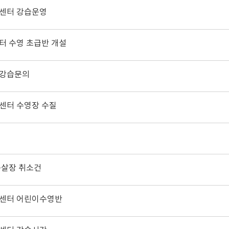
센터 강습운영
터 수영 초급반 개설
강습문의
센터 수영장 수질
풋살장 취소건
센터 어린이수영반