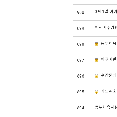
3월 1일 아
900
어린이수영
899
동부체육
898
아쿠아반
897
수강문
896
카드취소
895
동부체육시
894