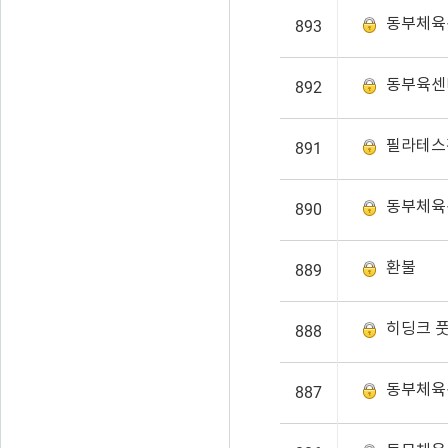
동부체육
893
동부육센
892
필라테스
891
동부체육
890
환불
889
히딩크 
888
동부체육
887