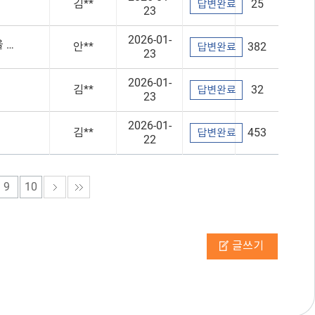
김**
25
답변완료
23
2026-01-
칭찬합니다. 전하체육센터 14시 줌바 홍지아 강사님의 빛나는 열정과 프로 정신을 응원합니다!
안**
382
답변완료
23
2026-01-
김**
32
답변완료
23
2026-01-
김**
453
답변완료
22
9
10
글쓰기