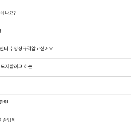
예쉬나요?
반
센터 수영장규격알고싶어요
 모자팔려고 하는
의
관련
설 졸업제