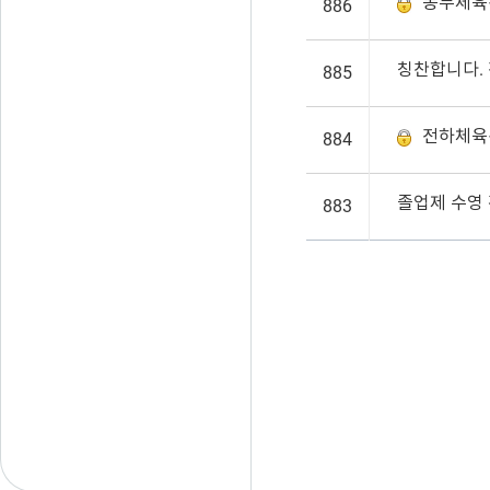
동무체육
886
885
전하체육센
884
졸업제 수영
883