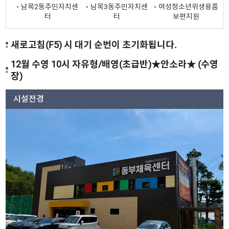
남목2동주민자치센
남목3동주민자치센
여성청소년위생용품
터
터
보편지원
새로고침(F5) 시 대기 순번이 초기화됩니다.
12월 수영 10시 자유형/배영(초급반)★안소라★ (수영
장)
시설전경