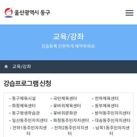
교육/강좌
강습등록 간편하게 예약하세요.
교육/강좌
강습프로그램 신청
동구체육시설
국민체육센터
전하체육센터
화정체육센터
꽃바위체육센터
동부체육센터
동구평생학습관
꽃바위문화관
방어동주민자치센터
일산동주민자치센터
화정동주민자치센터
대송동주민자치센터
전하1동주민자치센
전하2동주민자치센
남목1동주민자치센
터
터
터