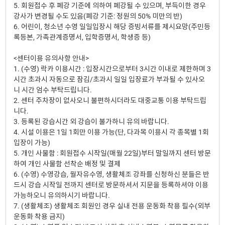
5. 회원접수 후 폐강 기준에 의하여 폐강될 수 있으며, 부득이한 경우
강사가 변경될 수도 있음(폐강 기준: 정원의 50% 미만의 반)
6. 어린이, 청소년 수영 일일입장시 해당 증빙서류를 제시요망(주민등
록등본, 가족관계증명서, 입학증명서, 학생증 등)
<센터이용 유의사항 안내>
1. (수영) 락카 이용시간 : 입장시간으로부터 3시간 이내로 제한하며 3
시간 초과시 자동으로 잠김/초과시 일일 입장료가 부과될 수 있사오
니 시간 엄수 부탁드립니다.
2. 센터 주차장이 없사오니 불편하시더라도 대중교통 이용 부탁드립
니다.
3. 등록된 강습시간 외 강습이 불가하니 유의 바랍니다.
4. 시설 이용은 1일 1회만 이용 가능(단, 다과목 이용시 각 종목별 1회
입장이 가능)
5. 개인 사물함 : 회원접수 시작일(매월 22일)부터 말일까지 센터 방문
하여 개인 사물함 선착순 배정 및 결제
6. (수영) 수영강습, 월자유수영, 생활체조 강좌를 신청하신 분들은 반
드시 강습 시작일 전까지 센터로 방문하셔서 지문을 등록하셔야 이용
가능하오니 유의하시기 바랍니다.
7. (생활체조) 생활체조 회원인 경우 실내 전용 운동화 착용 필수(외부
운동화 착용 금지)