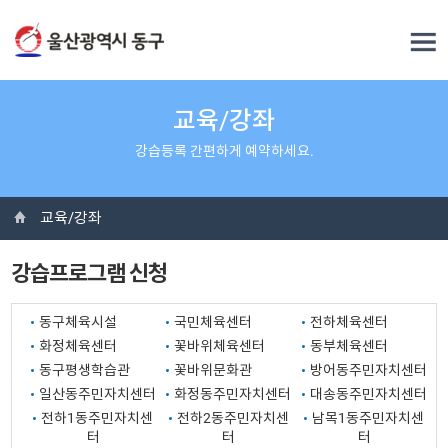
교육/강좌
강습등록 간편하게 예약하세요.
교육/강좌
강습프로그램 신청
동구체육시설
국민체육센터
전하체육센터
화정체육센터
꽃바위체육센터
동부체육센터
동구평생학습관
꽃바위문화관
방어동주민자치센터
일산동주민자치센터
화정동주민자치센터
대송동주민자치센터
전하1동주민자치센
전하2동주민자치센
남목1동주민자치센
터
터
터