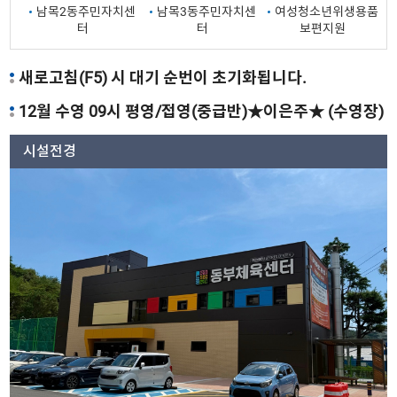
남목2동주민자치센
남목3동주민자치센
여성청소년위생용품
터
터
보편지원
새로고침(F5) 시 대기 순번이 초기화됩니다.
12월 수영 09시 평영/접영(중급반)★이은주★ (수영장)
시설전경