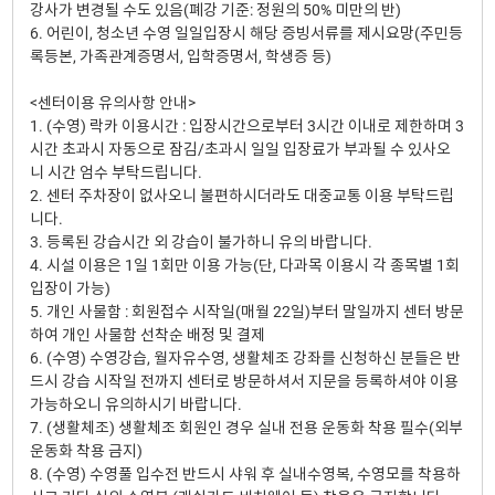
강사가 변경될 수도 있음(폐강 기준: 정원의 50% 미만의 반)
6. 어린이, 청소년 수영 일일입장시 해당 증빙서류를 제시요망(주민등
록등본, 가족관계증명서, 입학증명서, 학생증 등)
<센터이용 유의사항 안내>
1. (수영) 락카 이용시간 : 입장시간으로부터 3시간 이내로 제한하며 3
시간 초과시 자동으로 잠김/초과시 일일 입장료가 부과될 수 있사오
니 시간 엄수 부탁드립니다.
2. 센터 주차장이 없사오니 불편하시더라도 대중교통 이용 부탁드립
니다.
3. 등록된 강습시간 외 강습이 불가하니 유의 바랍니다.
4. 시설 이용은 1일 1회만 이용 가능(단, 다과목 이용시 각 종목별 1회
입장이 가능)
5. 개인 사물함 : 회원접수 시작일(매월 22일)부터 말일까지 센터 방문
하여 개인 사물함 선착순 배정 및 결제
6. (수영) 수영강습, 월자유수영, 생활체조 강좌를 신청하신 분들은 반
드시 강습 시작일 전까지 센터로 방문하셔서 지문을 등록하셔야 이용
가능하오니 유의하시기 바랍니다.
7. (생활체조) 생활체조 회원인 경우 실내 전용 운동화 착용 필수(외부
운동화 착용 금지)
8. (수영) 수영풀 입수전 반드시 샤워 후 실내수영복, 수영모를 착용하