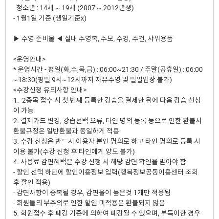
청소년 : 14세 ~ 19세 (2007 ~ 2012년생)
- 1월1일 기준 (생일기준x)
▶ 수영 준비물 ◀ 실내 수영복, 수모, 수경, 수건, 샤워용품
<운영안내>
* 운영시간 - 평일(화,수,목,금) : 06:00~21:30 / 주말(공휴일) : 06:00
~18:30(평일 9시~12시까지 자유수영 및 일일입장 불가)
<수강신청 유의사항 안내>
1. 2종목 접수 시 첫 번째 등록한 강습을 결제한 뒤에 다음 강습 신청
이 가능
2. 결제카드 변경, 강습선택 오류, 타인 명의 등록 등으로 인한 환불시
환불규정은 일반환불과 동일하게 적용
3. 수강 신청은 반드시 이용자 본인 명의로 하고 타인 명의로 등록 시
이용 불가(수강 신청 후 타인에게 양도 불가)
4. 사용료 감면혜택은 수강 신청 시 해당 감면 확인을 받아야 함
- 할인 선택 하단에 할인이용정보 입력(행복정보공동이용센터 조회
후 할인 적용)
- 감면사항이 중복될 경우, 감면율이 높은것 1개만 적용됨
- 회원들의 부주의로 인한 할인 미적용은 환불되지 않음
5. 회원접수 후 폐강 기준에 의하여 폐강될 수 있으며, 부득이한 경우