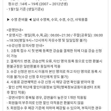
청소년 : 14세 ~ 19세 (2007 ~ 2012년생)
- 1월1일 기준 (생일기준x)
▶ 수영 준비물 ◀ 실내 수영복, 수모, 수경, 수건, 샤워용품
<운영안내>
* 운영시간 - 평일(화,수,목,금) : 06:00~21:30 / 주말(공휴일) : 06:00
~18:30(평일 9시~12시까지 자유수영 및 일일입장 불가)
<수강신청 유의사항 안내>
1. 2종목 접수 시 첫 번째 등록한 강습을 결제한 뒤에 다음 강습 신청
이 가능
2. 결제카드 변경, 강습선택 오류, 타인 명의 등록 등으로 인한 환불시
환불규정은 일반환불과 동일하게 적용
3. 수강 신청은 반드시 이용자 본인 명의로 하고 타인 명의로 등록 시
이용 불가(수강 신청 후 타인에게 양도 불가)
4. 사용료 감면혜택은 수강 신청 시 해당 감면 확인을 받아야 함
- 할인 선택 하단에 할인이용정보 입력(행복정보공동이용센터 조회
후 할인 적용)
- 감면사항이 중복될 경우, 감면율이 높은것 1개만 적용됨
- 회원들의 부주의로 인한 할인 미적용은 환불되지 않음
5. 회원접수 후 폐강 기준에 의하여 폐강될 수 있으며, 부득이한 경우