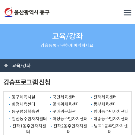
교육/강좌
강습등록 간편하게 예약하세요.
교육/강좌
강습프로그램 신청
동구체육시설
국민체육센터
전하체육센터
화정체육센터
꽃바위체육센터
동부체육센터
동구평생학습관
꽃바위문화관
방어동주민자치센터
일산동주민자치센터
화정동주민자치센터
대송동주민자치센터
전하1동주민자치센
전하2동주민자치센
남목1동주민자치센
터
터
터