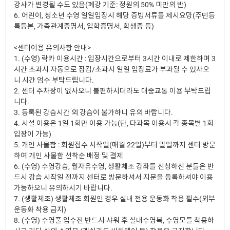
강사가 변경될 수도 있음(폐강 기준: 정원의 50% 미만의 반)
6. 어린이, 청소년 수영 일일입장시 해당 증빙서류를 제시요망(주민등
록등본, 가족관계증명서, 입학증명서, 학생증 등)
<센터이용 유의사항 안내>
1. (수영) 락카 이용시간 : 입장시간으로부터 3시간 이내로 제한하며 3
시간 초과시 자동으로 잠김/초과시 일일 입장료가 부과될 수 있사오
니 시간 엄수 부탁드립니다.
2. 센터 주차장이 없사오니 불편하시더라도 대중교통 이용 부탁드립
니다.
3. 등록된 강습시간 외 강습이 불가하니 유의 바랍니다.
4. 시설 이용은 1일 1회만 이용 가능(단, 다과목 이용시 각 종목별 1회
입장이 가능)
5. 개인 사물함 : 회원접수 시작일(매월 22일)부터 말일까지 센터 방문
하여 개인 사물함 선착순 배정 및 결제
6. (수영) 수영강습, 월자유수영, 생활체조 강좌를 신청하신 분들은 반
드시 강습 시작일 전까지 센터로 방문하셔서 지문을 등록하셔야 이용
가능하오니 유의하시기 바랍니다.
7. (생활체조) 생활체조 회원인 경우 실내 전용 운동화 착용 필수(외부
운동화 착용 금지)
8. (수영) 수영풀 입수전 반드시 샤워 후 실내수영복, 수영모를 착용하