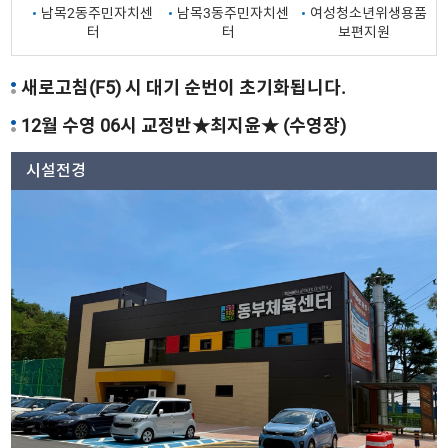
남목2동주민자치센
남목3동주민자치센
여성청소년위생용품
터
터
보편지원
새로고침(F5) 시 대기 순번이 초기화됩니다.
12월 수영 06시 교정반★최지윤★ (수영장)
시설전경