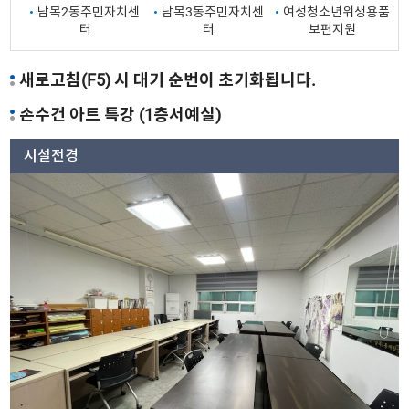
남목2동주민자치센
남목3동주민자치센
여성청소년위생용품
터
터
보편지원
새로고침(F5) 시 대기 순번이 초기화됩니다.
손수건 아트 특강 (1층서예실)
시설전경