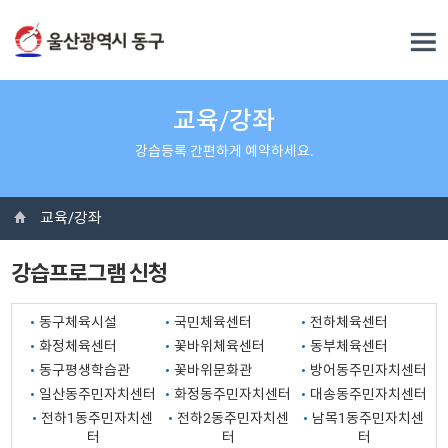
교육/강좌
강습등록 간편하게 예약하세요.
교육/강좌
강습프로그램 신청
동구체육시설
국민체육센터
전하체육센터
화정체육센터
꽃바위체육센터
동부체육센터
동구평생학습관
꽃바위문화관
방어동주민자치센터
일산동주민자치센터
화정동주민자치센터
대송동주민자치센터
전하1동주민자치센
전하2동주민자치센
남목1동주민자치센
터
터
터