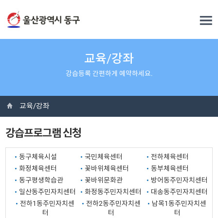
교육/강좌
강습등록 간편하게 예약하세요.
교육/강좌
강습프로그램 신청
동구체육시설
국민체육센터
전하체육센터
화정체육센터
꽃바위체육센터
동부체육센터
동구평생학습관
꽃바위문화관
방어동주민자치센터
일산동주민자치센터
화정동주민자치센터
대송동주민자치센터
전하1동주민자치센
전하2동주민자치센
남목1동주민자치센
터
터
터