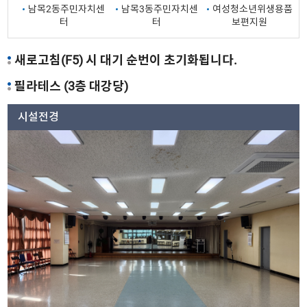
남목2동주민자치센
남목3동주민자치센
여성청소년위생용품
터
터
보편지원
새로고침(F5) 시 대기 순번이 초기화됩니다.
필라테스 (3층 대강당)
시설전경