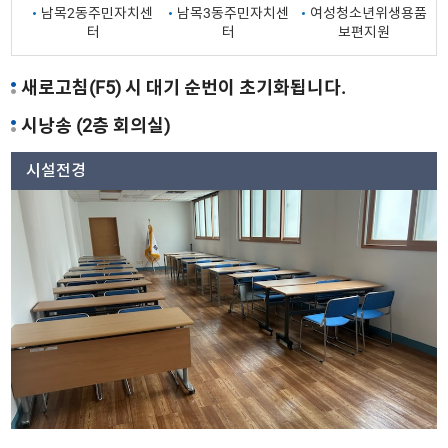
남목2동주민자치센
남목3동주민자치센
여성청소년위생용품
터
터
보편지원
새로고침(F5) 시 대기 순번이 초기화됩니다.
시낭송 (2층 회의실)
시설전경