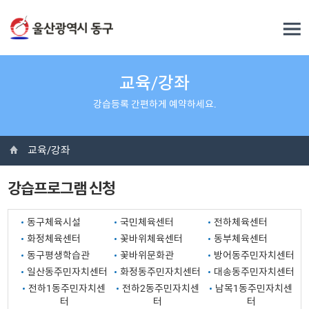
교육/강좌
강습등록 간편하게 예약하세요.
교육/강좌
강습프로그램 신청
동구체육시설
국민체육센터
전하체육센터
화정체육센터
꽃바위체육센터
동부체육센터
동구평생학습관
꽃바위문화관
방어동주민자치센터
일산동주민자치센터
화정동주민자치센터
대송동주민자치센터
전하1동주민자치센
전하2동주민자치센
남목1동주민자치센
터
터
터