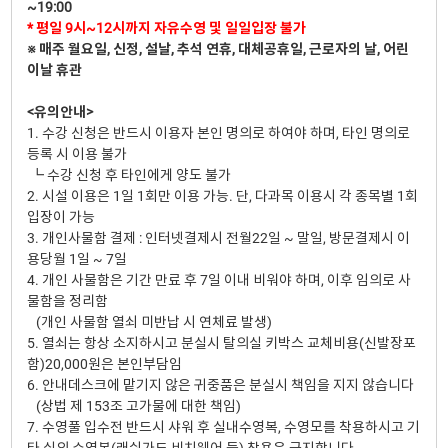
~19:00
* 평일 9시~12시까지 자유수영 및 일일입장 불가
※ 매주 월요일, 신정, 설날, 추석 연휴, 대체공휴일, 근로자의 날, 어린
이날 휴관
<유의안내>
1. 수강 신청은 반드시 이용자 본인 명의로 하여야 하며, 타인 명의로
등록 시 이용 불가
┗ 수강 신청 후 타인에게 양도 불가
2. 시설 이용은 1일 1회만 이용 가능. 단, 다과목 이용시 각 종목별 1회
입장이 가능
3. 개인사물함 결제 : 인터넷결제시 전월22일 ~ 말일, 방문결제시 이
용당월 1일 ~ 7일
4. 개인 사물함은 기간 만료 후 7일 이내 비워야 하며, 이후 임의로 사
물함을 정리함
(개인 사물함 열쇠 미반납 시 연체료 발생)
5. 열쇠는 항상 소지하시고 분실시 탈의실 키박스 교체비용(신발장포
함)20,000원은 본인부담임
6. 안내데스크에 맡기지 않은 귀중품은 분실시 책임을 지지 않습니다
(상법 제 153조 고가물에 대한 책임)
7. 수영풀 입수전 반드시 샤워 후 실내수영복, 수영모를 착용하시고 기
타 실외 수영복(래쉬가드,비치웨어 등) 착용은 금지합니다