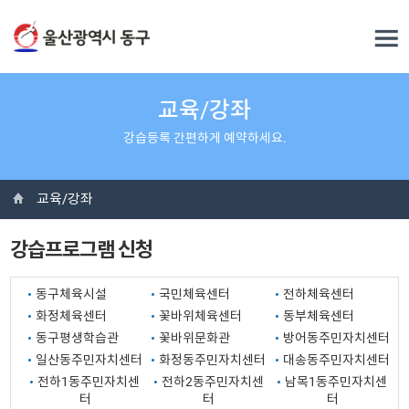
교육/강좌
강습등록 간편하게 예약하세요.
교육/강좌
강습프로그램 신청
동구체육시설
국민체육센터
전하체육센터
화정체육센터
꽃바위체육센터
동부체육센터
동구평생학습관
꽃바위문화관
방어동주민자치센터
일산동주민자치센터
화정동주민자치센터
대송동주민자치센터
전하1동주민자치센
전하2동주민자치센
남목1동주민자치센
터
터
터