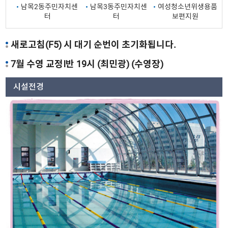
남목2동주민자치센
남목3동주민자치센
여성청소년위생용품
터
터
보편지원
새로고침(F5) 시 대기 순번이 초기화됩니다.
7월 수영 교정Ⅰ반 19시 (최민광) (수영장)
시설전경