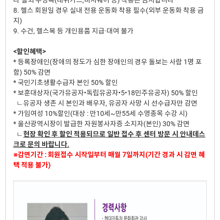
8. 헬스 회원일 경우 실내 전용 운동화 착용 필수(외부 운동화 착용 금
지)
9. 수건, 헬스복 등 개인용품 지급·대여 불가
<할인혜택>
* 등록장애인(장애의 정도가 심한 장애인의 경우 돌보는 사람 1명 포
함) 50% 감면
* 국민기초생활수급자 본인 50% 할인
* 보훈대상자(국가유공자•독립유공자•5•18민주유공자) 50% 할인
ㄴ유공자 생존 시 본인과 배우자, 유공자 사망 시 선수급자만 감면
* 가임여성 10%할인(대상 : 만10세~만55세 수영종목 수강 시)
* 울산광역시장이 발급한 자원봉사자증 소지자(본인) 30% 감면
ㄴ
현장 확인 후 할인 적용되므로 일반 접수 후 센터 방문 시 안내데스
크로 문의 바랍니다.
※감면기간 : 회원접수 시작일부터 매월 7일까지(기간 경과 시 감면 혜
택 적용 불가)