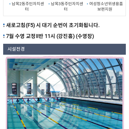
남목2동주민자치센
남목3동주민자치센
여성청소년위생용품
터
터
보편지원
새로고침(F5) 시 대기 순번이 초기화됩니다.
7월 수영 교정Ⅱ반 11시 (강진흠) (수영장)
시설전경