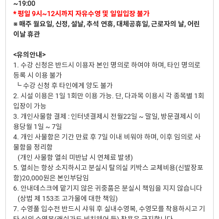
~19:00
* 평일 9시~12시까지 자유수영 및 일일입장 불가
※ 매주 월요일, 신정, 설날, 추석 연휴, 대체공휴일, 근로자의 날, 어린
이날 휴관
<유의안내>
1. 수강 신청은 반드시 이용자 본인 명의로 하여야 하며, 타인 명의로
등록 시 이용 불가
┗ 수강 신청 후 타인에게 양도 불가
2. 시설 이용은 1일 1회만 이용 가능. 단, 다과목 이용시 각 종목별 1회
입장이 가능
3. 개인사물함 결제 : 인터넷결제시 전월22일 ~ 말일, 방문결제시 이
용당월 1일 ~ 7일
4. 개인 사물함은 기간 만료 후 7일 이내 비워야 하며, 이후 임의로 사
물함을 정리함
(개인 사물함 열쇠 미반납 시 연체료 발생)
5. 열쇠는 항상 소지하시고 분실시 탈의실 키박스 교체비용(신발장포
함)20,000원은 본인부담임
6. 안내데스크에 맡기지 않은 귀중품은 분실시 책임을 지지 않습니다
(상법 제 153조 고가물에 대한 책임)
7. 수영풀 입수전 반드시 샤워 후 실내수영복, 수영모를 착용하시고 기
타 실외 수영복(래쉬가드,비치웨어 등) 착용은 금지합니다