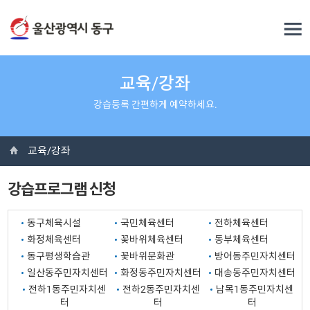
교육/강좌
강습등록 간편하게 예약하세요.
교육/강좌
강습프로그램 신청
동구체육시설
국민체육센터
전하체육센터
화정체육센터
꽃바위체육센터
동부체육센터
동구평생학습관
꽃바위문화관
방어동주민자치센터
일산동주민자치센터
화정동주민자치센터
대송동주민자치센터
전하1동주민자치센
전하2동주민자치센
남목1동주민자치센
터
터
터