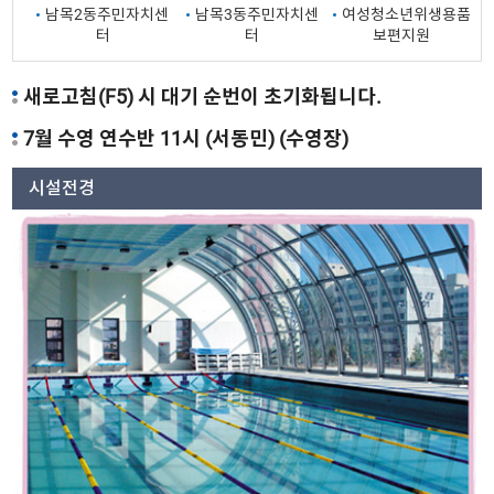
남목2동주민자치센
남목3동주민자치센
여성청소년위생용품
터
터
보편지원
새로고침(F5) 시 대기 순번이 초기화됩니다.
7월 수영 연수반 11시 (서동민) (수영장)
시설전경