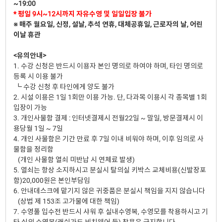
~19:00
* 평일 9시~12시까지 자유수영 및 일일입장 불가
※ 매주 월요일, 신정, 설날, 추석 연휴, 대체공휴일, 근로자의 날, 어린
이날 휴관
<유의안내>
1. 수강 신청은 반드시 이용자 본인 명의로 하여야 하며, 타인 명의로
등록 시 이용 불가
┗ 수강 신청 후 타인에게 양도 불가
2. 시설 이용은 1일 1회만 이용 가능. 단, 다과목 이용시 각 종목별 1회
입장이 가능
3. 개인사물함 결제 : 인터넷결제시 전월22일 ~ 말일, 방문결제시 이
용당월 1일 ~ 7일
4. 개인 사물함은 기간 만료 후 7일 이내 비워야 하며, 이후 임의로 사
물함을 정리함
(개인 사물함 열쇠 미반납 시 연체료 발생)
5. 열쇠는 항상 소지하시고 분실시 탈의실 키박스 교체비용(신발장포
함)20,000원은 본인부담임
6. 안내데스크에 맡기지 않은 귀중품은 분실시 책임을 지지 않습니다
(상법 제 153조 고가물에 대한 책임)
7. 수영풀 입수전 반드시 샤워 후 실내수영복, 수영모를 착용하시고 기
타 실외 수영복(래쉬가드,비치웨어 등) 착용은 금지합니다