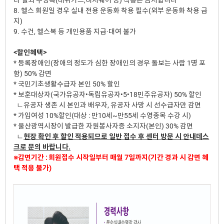
8. 헬스 회원일 경우 실내 전용 운동화 착용 필수(외부 운동화 착용 금
지)
9. 수건, 헬스복 등 개인용품 지급·대여 불가
<할인혜택>
* 등록장애인(장애의 정도가 심한 장애인의 경우 돌보는 사람 1명 포
함) 50% 감면
* 국민기초생활수급자 본인 50% 할인
* 보훈대상자(국가유공자•독립유공자•5•18민주유공자) 50% 할인
ㄴ유공자 생존 시 본인과 배우자, 유공자 사망 시 선수급자만 감면
* 가임여성 10%할인(대상 : 만10세~만55세 수영종목 수강 시)
* 울산광역시장이 발급한 자원봉사자증 소지자(본인) 30% 감면
ㄴ
현장 확인 후 할인 적용되므로 일반 접수 후 센터 방문 시 안내데스
크로 문의 바랍니다.
※감면기간 : 회원접수 시작일부터 매월 7일까지(기간 경과 시 감면 혜
택 적용 불가)