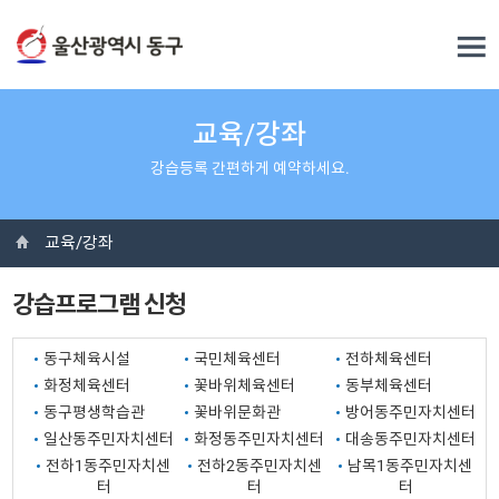
교육/강좌
강습등록 간편하게 예약하세요.
교육/강좌
강습프로그램 신청
동구체육시설
국민체육센터
전하체육센터
화정체육센터
꽃바위체육센터
동부체육센터
동구평생학습관
꽃바위문화관
방어동주민자치센터
일산동주민자치센터
화정동주민자치센터
대송동주민자치센터
전하1동주민자치센
전하2동주민자치센
남목1동주민자치센
터
터
터