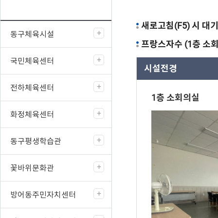
새로고침(F5) 시 대
동구체육시설
프랑스자수 (1층 소
국민체육센터
시설전경
전하체육센터
1층 소회의실
화정체육센터
동구평생학습관
꽃바위문화관
방어동주민자치센터