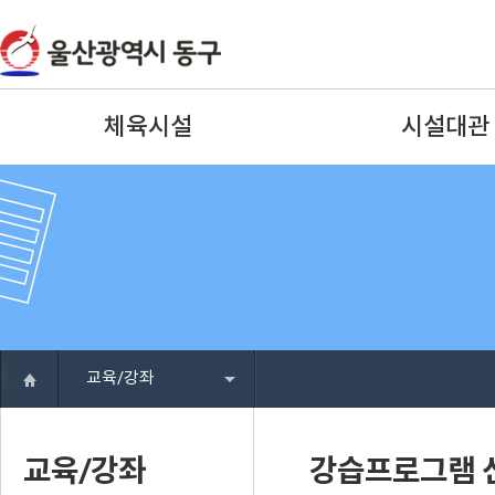
체육시설
시설대관
교육/강좌
교육/강좌
강습프로그램 