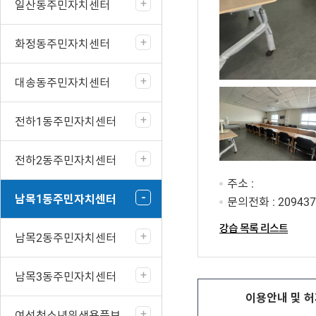
일산동주민자치센터
화정동주민자치센터
대송동주민자치센터
전하1동주민자치센터
전하2동주민자치센터
주소 :
남목1동주민자치센터
문의전화 :
20943
강습 목록 리스트
남목2동주민자치센터
남목3동주민자치센터
이용안내 및
허
여성청소년위생용품보편지원