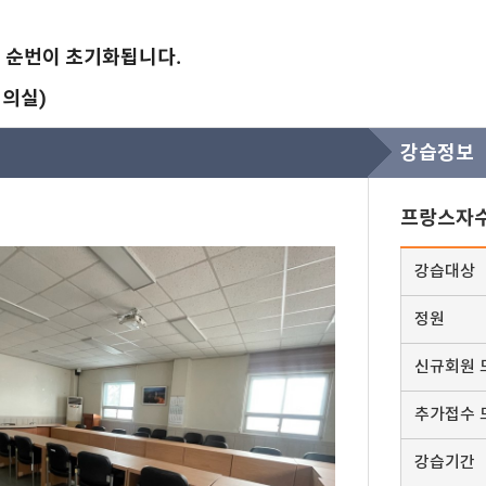
기 순번이 초기화됩니다.
회의실)
강습정보
프랑스자
강습대상
정원
신규회원 
추가접수 
강습기간