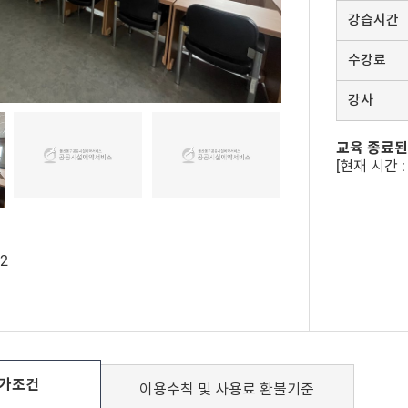
강습시간
수강료
강사
교육 종료된
[현재 시간 : 
72
가조건
이용수칙 및
사용료 환불기준