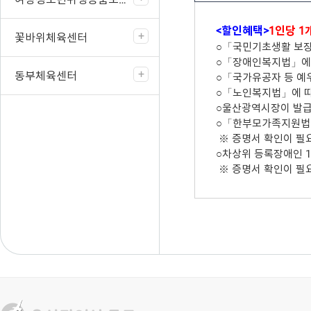
<할인혜택>
1인당 1
꽃바위체육센터
○「국민기초생활 보장법
○「장애인복지법」에 
동부체육센터
○「국가유공자 등 예우
○「노인복지법」에 따
○울산광역시장이 발급
○「한부모가족지원법」
※ 증명서 확인이 필
○차상위 등록장애인 1
※ 증명서 확인이 필