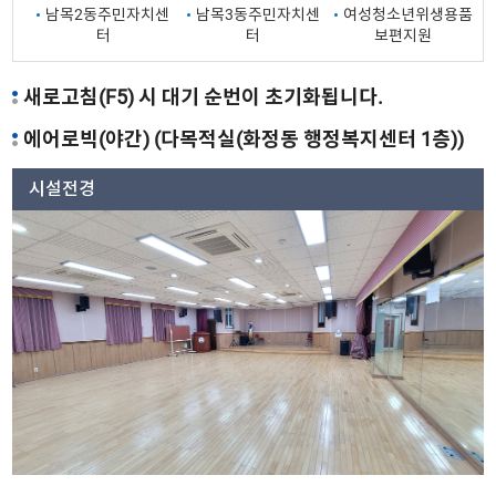
남목2동주민자치센
남목3동주민자치센
여성청소년위생용품
터
터
보편지원
새로고침(F5) 시 대기 순번이 초기화됩니다.
에어로빅(야간) (다목적실(화정동 행정복지센터 1층))
시설전경