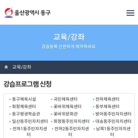
교육/강좌
강습등록 간편하게 예약하세요.
교육/강좌
강습프로그램 신청
동구체육시설
국민체육센터
전하체육센터
화정체육센터
꽃바위체육센터
동부체육센터
동구평생학습관
꽃바위문화관
방어동주민자치센터
일산동주민자치센터
화정동주민자치센터
대송동주민자치센터
전하1동주민자치센
전하2동주민자치센
남목1동주민자치센
터
터
터