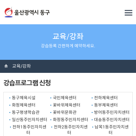
교육/강좌
강습등록 간편하게 예약하세요.
교육/강좌
강습프로그램 신청
동구체육시설
국민체육센터
전하체육센터
화정체육센터
꽃바위체육센터
동부체육센터
동구평생학습관
꽃바위문화관
방어동주민자치센터
일산동주민자치센터
화정동주민자치센터
대송동주민자치센터
전하1동주민자치센
전하2동주민자치센
남목1동주민자치센
터
터
터