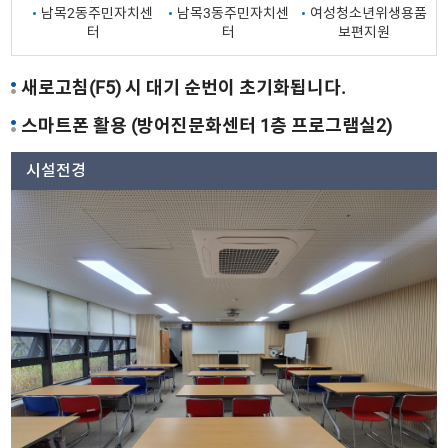
남목2동주민자치센
남목3동주민자치센
여성청소년위생용품
터
터
보편지원
새로고침(F5) 시 대기 순번이 초기화됩니다.
스마트폰 활용 (방어진문화센터 1층 프로그램실2)
시설전경