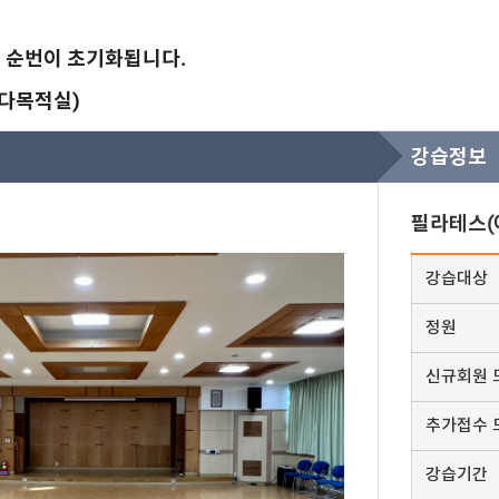
기 순번이 초기화됩니다.
 다목적실)
강습정보
필라테스(
강습대상
정원
신규회원 
추가접수 
강습기간