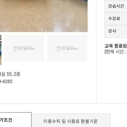
강습시간
수강료
강사
교육 종료된
[현재 시간 : 
길 55, 2층
9-4282
가조건
이용수칙 및
사용료 환불기준