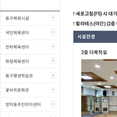
새로고침(F5) 시 대
동구체육시설
필라테스(야간) (2층
국민체육센터
시설전경
전하체육센터
2층 다목적실
화정체육센터
동구평생학습관
꽃바위문화관
방어동주민자치센터