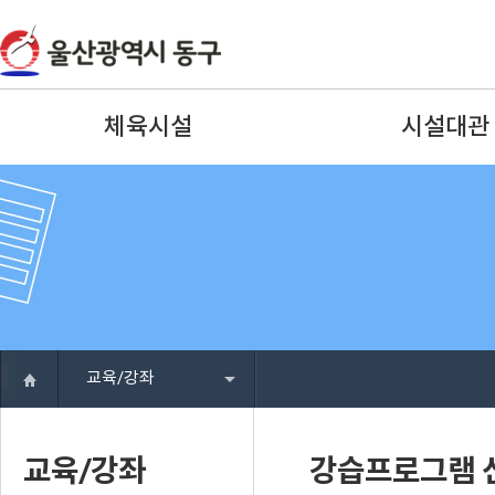
체육시설
시설대관
교육/강좌
교육/강좌
강습프로그램 