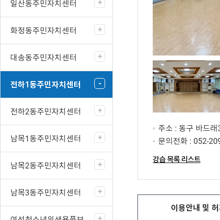
일산동주민자치센터
화정동주민자치센터
대송동주민자치센터
전하1동주민자치센터
전하2동주민자치센터
주소 : 동구 바드래3
남목1동주민자치센터
문의전화 :
052-20
강습 목록 리스트
남목2동주민자치센터
남목3동주민자치센터
이용안내 및
허
여성청소년위생용품보편지원