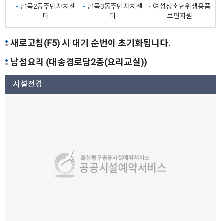
남목2동주민자치센
남목3동주민자치센
여성청소년위생용품
터
터
보편지원
새로고침(F5) 시 대기 순번이 초기화됩니다.
남성요리 (대송경로당2층(요리교실))
시설전경