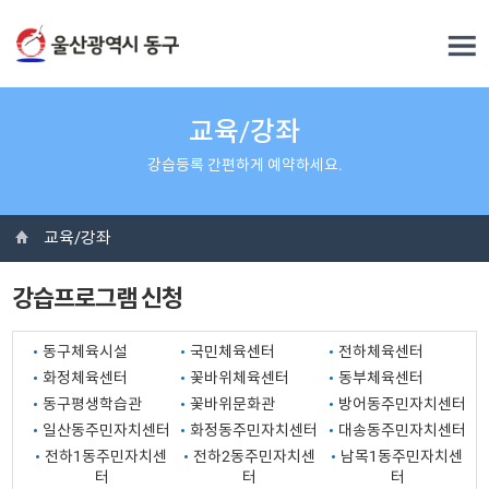
교육/강좌
강습등록 간편하게 예약하세요.
교육/강좌
강습프로그램 신청
동구체육시설
국민체육센터
전하체육센터
화정체육센터
꽃바위체육센터
동부체육센터
동구평생학습관
꽃바위문화관
방어동주민자치센터
일산동주민자치센터
화정동주민자치센터
대송동주민자치센터
전하1동주민자치센
전하2동주민자치센
남목1동주민자치센
터
터
터