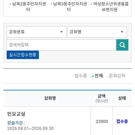
남목2동주민자치센
남목3동주민자치센
여성청소년위생용품
터
터
보편지원
실시간접수현황
접수중
전체
문화강좌
금액
강좌명
상태
(청소년)
민요교실
22000
접수중
강습기간 :
2026.08.01~2026.09.30