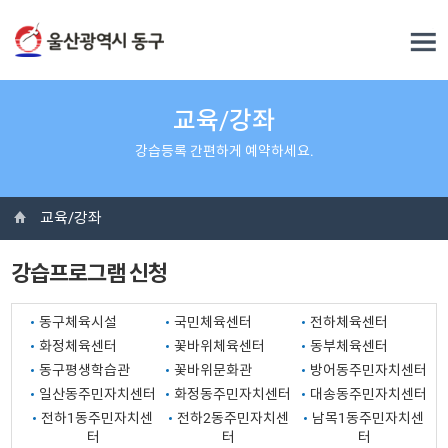
교육/강좌
강습등록 간편하게 예약하세요.
교육/강좌
강습프로그램 신청
동구체육시설
국민체육센터
전하체육센터
화정체육센터
꽃바위체육센터
동부체육센터
동구평생학습관
꽃바위문화관
방어동주민자치센터
일산동주민자치센터
화정동주민자치센터
대송동주민자치센터
전하1동주민자치센
전하2동주민자치센
남목1동주민자치센
터
터
터