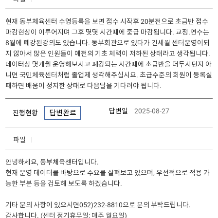
현재 동부체육센터 수영등록을 보면 접수 시작후 20분전으로 초급반 접수
마감현상이 이루어지며 그후 몇몇 시간때에 중급 마감됩니다. 교정.연수는
8월에 폐강된강의도 있습니다. 동부회관으로 있다가 긴세월 센터운영이되
지 않아서 많은 인원들이 예전의 기초 체력이 저하된 상태라고 생각됩니다.
데이터상 몇개월 운영해보시고 폐강되는 시간때에 초급반을 더두시던지 아
니면 국민체육센터처럼 졸업제 생각해주십시요. 초급수준의 회원이 등록실
패하면 배움이 정지한 상태로 다음달을 기다려야 됩니다.
답변일
2025-08-27
답변완료
진행현황
파일
안녕하세요, 동부체육센터입니다.
현재 운영 데이터를 바탕으로 수요를 살펴보고 있으며, 우선적으로 적용 가
능한 부분 등을 검토해 보도록 하겠습니다.
기타 문의 사항이 있으시면052)232-8810으로 문의 부탁드립니다.
감사합니다. (센터 정기휴무일: 매주 월요일)